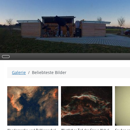
Galerie
Beliebteste Bilder
Nordamerika und Pelikannebel ,
Westlicher Teil des Cirrus-Nebel,
Sauber er