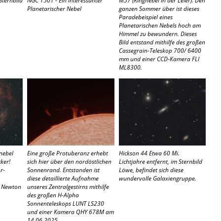
Planetarischer Nebel
ganzen Sommer über ist dieses
Paradebeispiel eines
Planetarischen Nebels hoch am
Himmel zu bewundern. Dieses
Bild entstand mithilfe des großen
Cassegrain-Teleskop 700/ 6400
mm und einer CCD-Kamera FLI
ML8300.
nebel
Eine große Protuberanz erhebt
Hickson 44 Etwa 60 Mi.
ker!
sich hier über den nordöstlichen
Lichtjahre entfernt, im Sternbild
r-
Sonnenrand. Entstanden ist
Löwe, befindet sich diese
diese detaillierte Aufnahme
wundervolle Galaxiengruppe.
l Newton
unseres Zentralgestirns mithilfe
des großen H-Alpha
Sonnenteleskops LUNT LS230
und einer Kamera QHY 678M am
14.06.2025