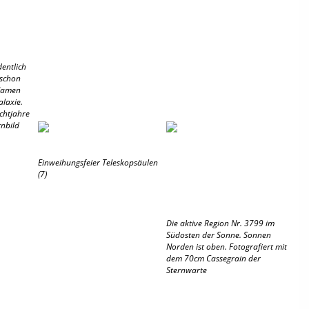
dentlich
 schon
 Namen
laxie.
ichtjahre
rnbild
Einweihungsfeier Teleskopsäulen
(7)
Die aktive Region Nr. 3799 im
Südosten der Sonne. Sonnen
Norden ist oben. Fotografiert mit
dem 70cm Cassegrain der
Sternwarte