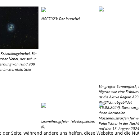
NGC7023: Der Irisnebel
ristallkugelnebel. Ein
cher Nebel, der sich in
fernung von rund 900
n im Sternbild Stier
Ein großer Sonnenfleck, 
filigran wie eine Eisblum
ist die Aktive Region AR
Weißlicht abgebildet
(10.08.2024). Diese sorg
ihren koronalen
Massenauswürfen für we
Einweihungsfeier Teleskopsäulen
Polarlichter in der Nach
(6)
auf den 13. August 2024
eb der Seite, während andere uns helfen, diese Website und die Nu