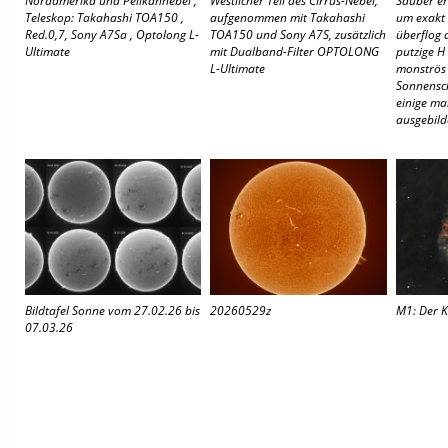
Teleskop: Takahashi TOA150 ,
aufgenommen mit Takahashi
um exakt
Red.0,7, Sony A7Sa , Optolong L-
TOA150 und Sony A7S, zusätzlich
überflog d
Ultimate
mit Dualband-Filter OPTOLONG
putzige H 
L-Ultimate
monströs
Sonnensche
einige ma
ausgebild
Bildtafel Sonne vom 27.02.26 bis
20260529z
M1: Der K
07.03.26