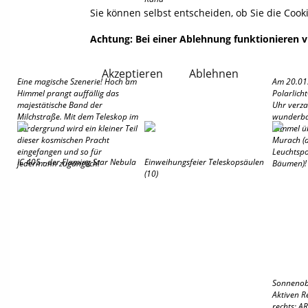
Sie können selbst entscheiden, ob Sie die Coo
Achtung: Bei einer Ablehnung funktionieren vi
Akzeptieren
Ablehnen
Eine magische Szenerie! Hoch am
Am 20.01
Himmel prangt auffällig das
Polarlich
majestätische Band der
Uhr verza
Milchstraße. Mit dem Teleskop im
wunderba
Vordergrund wird ein kleiner Teil
Himmel üb
dieser kosmischen Pracht
Murach (d
eingefangen und so für
Leuchtspo
IC 405 - der Flaming Star Nebula
Einweihungsfeier Teleskopsäulen
jedermann zugänglich!
Bäumen)!
(10)
Sonnenob
Aktiven R
rechts: A