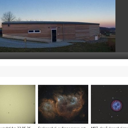
wischt! Am 23.05.26
Seelennebel, aufgenommen mit
M97, der Eulennebel im 