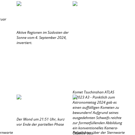
ruar
Aktive Regionen im Südosten der
Sonne vom 4. September 2024,
invertiert.
Komet Tsuchinshan ATLAS
C/2023 A3 - Pünktlich zum
Astronomietag 2024 gab es
einen auffälligen Kometen zu
bewundern! Aufgrund seines
ausgedehnten Schweifs reichte
Der Mond um 21:51 Uhr, kurz
zur formatfüllenden Abbildung
vor Ende der partiellen Phase
ein konventionelles Kamera-
ernwarte
Polarlichter über der Sternwarte
Objektiv aus.