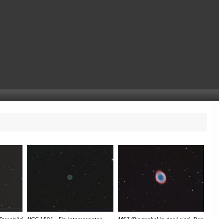
Sternbild
NGC 1501 - Ein interessanter
M57 (Ringnebel in der Leier). Den