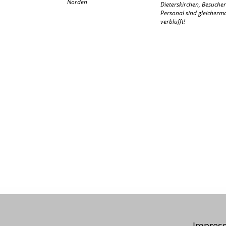
Norden
Dieterskirchen, Besuche
Personal sind gleicher
verblüfft!
Impres