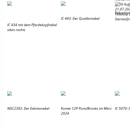
3756 Au
21.07.20
Exkursion
Teleskop 
IC 443: Der Quallennebel
Sternenfr
IC 434 mit dem Pferdekopfnebel
oben rechts
NGC2392: Der Eskimonebel
Komet 12P Pons/Brooks im März
IC 5070: 
2024