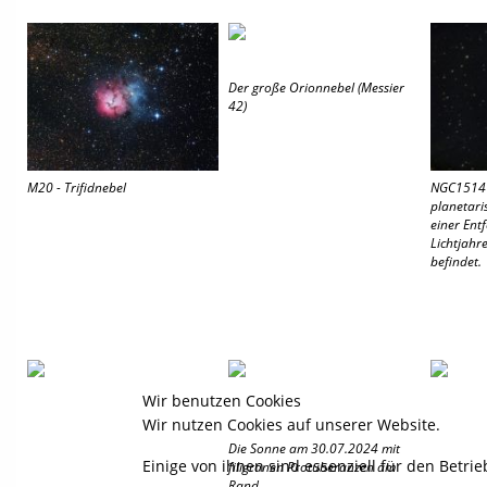
Der große Orionnebel (Messier
42)
M20 - Trifidnebel
NGC1514 K
planetaris
einer Ent
Lichtjahre
befindet.
Wir benutzen Cookies
Wir nutzen Cookies auf unserer Website.
Die Sonne am 30.07.2024 mit
Einige von ihnen sind essenziell für den Betri
filigranen Protuberanzen am
Rand