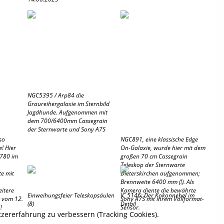
NGC5395 / Arp84 die
Graureihergalaxie im Sternbild
Jagdhunde. Aufgenommen mit
dem 700/6400mm Cassegrain
der Sternwarte und Sony A7S
so
NGC891, eine klassische Edge
e! Hier
On-Galaxie, wurde hier mit dem
3780 im
großen 70 cm Cassegrain
Teleskop der Sternwarte
te mit
Dieterskirchen aufgenommen;
Brennweite 6400 mm (!). Als
itere
Kamera diente die bewährte
Einweihungsfeier Teleskopsäulen
IC 5146: Der Kokonnebel im
t vom 12.
Sony A7S mit ihrem Vollformat-
(8)
Detail
!
Sensor.
tzererfahrung zu verbessern (Tracking Cookies).