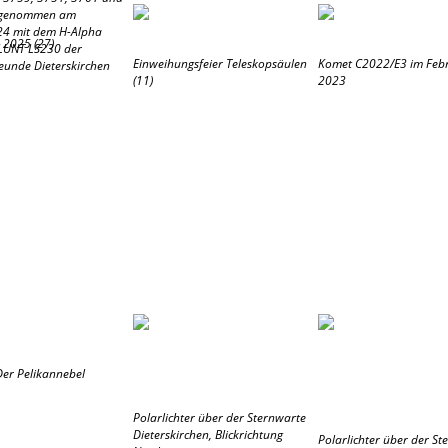
fgenommen am
24 mit dem H-Alpha
 2025 (27)
LUNT LS230 der
Einweihungsfeier Teleskopsäulen
Komet C2022/E3 im Feb
eunde Dieterskirchen
(11)
2023
Der Pelikannebel
Polarlichter über der Sternwarte
Dieterskirchen, Blickrichtung
Polarlichter über der St