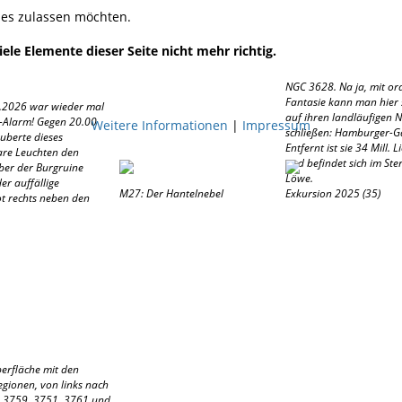
kies zulassen möchten.
ele Elemente dieser Seite nicht mehr richtig.
NGC 3628. Na ja, mit or
Fantasie kann man hier
.2026 war wieder mal
auf ihren landläufigen
t-Alarm! Gegen 20.00
Weitere Informationen
|
Impressum
schließen: Hamburger-Ga
uberte dieses
Entfernt ist sie 34 Mill. L
re Leuchten den
und befindet sich im Ste
er der Burgruine
Löwe.
er auffällige
M27: Der Hantelnebel
Exkursion 2025 (35)
t rechts neben den
erfläche mit den
egionen, von links nach
R 3759, 3751, 3761 und