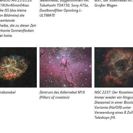
 18Uhr40min04sec
Takahashi TOA150, Sony A7Sa,
Großer Wagen
ie ISS (das kleine
Dualbandfilter Optolong L-
in Bildmitte) die
ULTIMATE
 wirkende
ibe, die zu dieser Zeit
rkante Sonnenflecken
et hatte.
rebsnebel
Zentrum des Adlernebel M16
NGC 2237: Der Rosetten
(Pillars of creation)
Immer wieder ein Hinguc
Diesesmal in einer Bicolo
Variante (Ha/OIII) unter
Verwendung eines 8 Zol
Teleskops f/4.