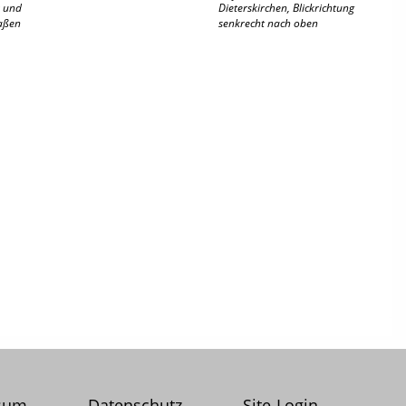
r und
Dieterskirchen, Blickrichtung
maßen
senkrecht nach oben
sum
Datenschutz
Site-Login