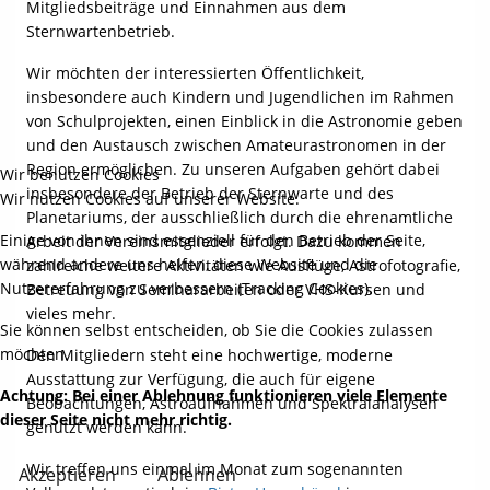
Mitgliedsbeiträge und Einnahmen aus dem
Sternwartenbetrieb.
Wir möchten der interessierten Öffentlichkeit,
insbesondere auch Kindern und Jugendlichen im Rahmen
von Schulprojekten, einen Einblick in die Astronomie geben
und den Austausch zwischen Amateurastronomen in der
Region ermöglichen. Zu unseren Aufgaben gehört dabei
Wir benutzen Cookies
insbesondere der Betrieb der Sternwarte und des
Wir nutzen Cookies auf unserer Website.
Planetariums, der ausschließlich durch die ehrenamtliche
Einige von ihnen sind essenziell für den Betrieb der Seite,
Arbeit der Vereinsmitglieder erfolgt. Dazu kommen
während andere uns helfen, diese Website und die
zahlreiche weitere Aktivitäten wie Ausflüge, Astrofotografie,
Nutzererfahrung zu verbessern (Tracking Cookies).
Betreuung von Seminararbeiten oder VHS-Kursen und
vieles mehr.
Sie können selbst entscheiden, ob Sie die Cookies zulassen
möchten.
Den Mitgliedern steht eine hochwertige, moderne
Ausstattung zur Verfügung, die auch für eigene
Achtung: Bei einer Ablehnung funktionieren viele Elemente
Beobachtungen, Astroaufnahmen und Spektralanalysen
dieser Seite nicht mehr richtig.
genutzt werden kann.
Wir treffen uns einmal im Monat zum sogenannten
Akzeptieren
Ablehnen