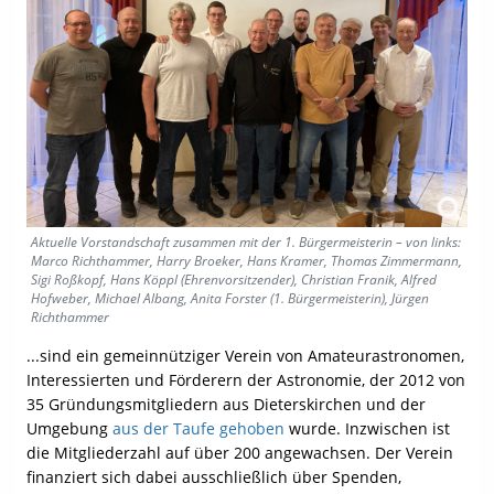
Aktuelle Vorstandschaft zusammen mit der 1. Bürgermeisterin – von links:
Marco Richthammer, Harry Broeker, Hans Kramer, Thomas Zimmermann,
Sigi Roßkopf, Hans Köppl (Ehrenvorsitzender), Christian Franik, Alfred
Hofweber, Michael Albang, Anita Forster (1. Bürgermeisterin), Jürgen
Richthammer
...sind ein gemeinnütziger Verein von Amateurastronomen,
Interessierten und Förderern der Astronomie, der 2012 von
35 Gründungsmitgliedern aus Dieterskirchen und der
Umgebung
aus der Taufe gehoben
wurde. Inzwischen ist
die Mitgliederzahl auf über 200 angewachsen. Der Verein
finanziert sich dabei ausschließlich über Spenden,