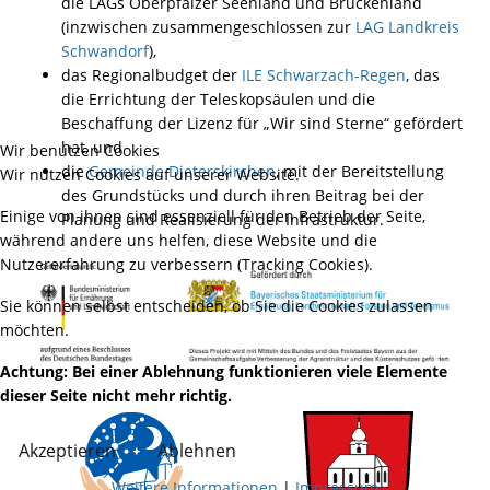
die LAGs Oberpfälzer Seenland und Brückenland
(inzwischen zusammengeschlossen zur
LAG Landkreis
Schwandorf
),
das Regionalbudget der
ILE Schwarzach-Regen
, das
die Errichtung der Teleskopsäulen und die
Beschaffung der Lizenz für „Wir sind Sterne“ gefördert
hat, und
Wir benutzen Cookies
die
Gemeinde Dieterskirchen
, mit der Bereitstellung
Wir nutzen Cookies auf unserer Website.
des Grundstücks und durch ihren Beitrag bei der
Einige von ihnen sind essenziell für den Betrieb der Seite,
Planung und Realisierung der Infrastruktur.
während andere uns helfen, diese Website und die
Nutzererfahrung zu verbessern (Tracking Cookies).
Sie können selbst entscheiden, ob Sie die Cookies zulassen
möchten.
Achtung: Bei einer Ablehnung funktionieren viele Elemente
dieser Seite nicht mehr richtig.
Akzeptieren
Ablehnen
Weitere Informationen
|
Impressum