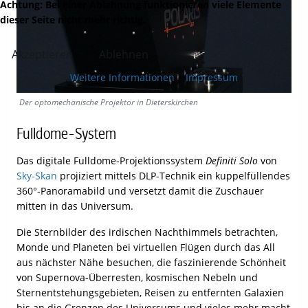
Achtung: Bei einer Ablehnung funktionieren viele Elemente
dieser Seite nicht mehr richtig.
Akzeptieren
Ablehnen
Weitere Informationen
|
Impressum
Der optomechanische Projektor in Dieterskirchen
Fulldome-System
Das digitale Fulldome-Projektionssystem
Definiti Solo
von
Sky-Skan
projiziert mittels DLP-Technik ein kuppelfüllendes
360°-Panoramabild und versetzt damit die Zuschauer
mitten in das Universum.
Die Sternbilder des irdischen Nachthimmels betrachten,
Monde und Planeten bei virtuellen Flügen durch das All
aus nächster Nähe besuchen, die faszinierende Schönheit
von Supernova-Überresten, kosmischen Nebeln und
Sternentstehungsgebieten, Reisen zu entfernten Galaxien
bis an die Grenzen des Universums und vieles mehr macht