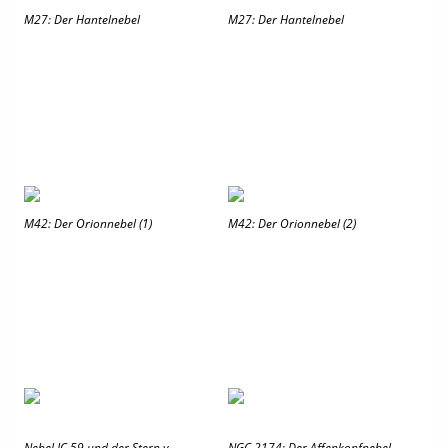
M27: Der Hantelnebel
M27: Der Hantelnebel
M42: Der Orionnebel (1)
M42: Der Orionnebel (2)
Nebel IC 59 und der Stern γ
NGC 2174: Der Affenkopfnebel