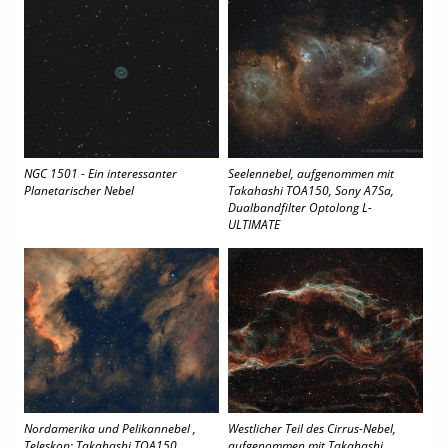
NGC 1501 - Ein interessanter
Seelennebel, aufgenommen mit
Planetarischer Nebel
Takahashi TOA150, Sony A7Sa,
Dualbandfilter Optolong L-
ULTIMATE
Nordamerika und Pelikannebel ,
Westlicher Teil des Cirrus-Nebel,
Teleskop: Takahashi TOA150 ,
aufgenommen mit Takahashi