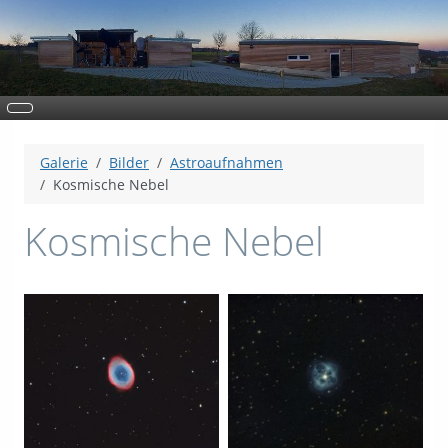
Galerie
Bilder
Astroaufnahmen
Kosmische Nebel
Kosmische Nebel