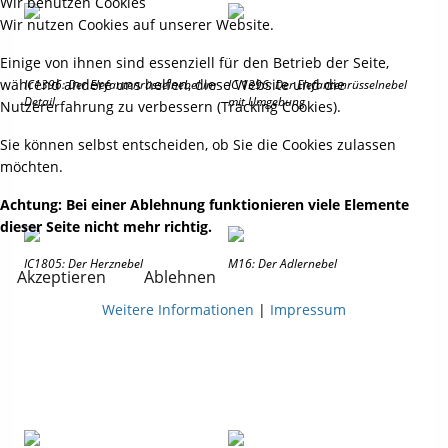
Wir benutzen Cookies
Wir nutzen Cookies auf unserer Website.
Einige von ihnen sind essenziell für den Betrieb der Seite,
während andere uns helfen, diese Website und die
IC1396: Der Elefantenrüsselnebel im
IC 1396: Der Elefantenrüsselnebel
Detail
mit Umgebung
Nutzererfahrung zu verbessern (Tracking Cookies).
Sie können selbst entscheiden, ob Sie die Cookies zulassen
möchten.
Achtung: Bei einer Ablehnung funktionieren viele Elemente
dieser Seite nicht mehr richtig.
IC1805: Der Herznebel
M16: Der Adlernebel
Akzeptieren
Ablehnen
Weitere Informationen
|
Impressum