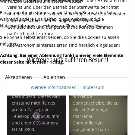
Hier wird über aktuelle Entwicklungen, über Aktivitäten des
Wir nutzen Cookies auf unserer Website.
Vereins und über den Betrieb der Sternwarte berichtet
Einige von ihnen sind essenziell für den Betrieb der Seite,
und diskutiert und es werden Vorträge zu verschiedensten
während andere uns helfen, diese Website und die
astronomischen Themen angeboten. Auch die
Nutzererfahrung zu verbessern (Tracking Cookies).
Gemütlichkeit und der persönliche Kontakt kommen
natürlich nicht zu kurz.
Sie können selbst entscheiden, ob Sie die Cookies zulassen
möchten.
Alle Astronomieinteressierten sind herzlich eingeladen!
Achtung: Bei einer Ablehnung funktionieren viele Elemente
M57 (Ringnebel in der
Sauber erwischt! Am
Wir freuen uns auf Ihren Besuch!
dieser Seite nicht mehr richtig.
Leier). Den ganzen
23.05.26 um exakt
Sommer über ist dieses
18Uhr40min04sec
Paradebeispiel eines
überflog die ISS (das
Akzeptieren
Ablehnen
Planetarischen Nebels
kleine putzige H in
Weitere Informationen
|
Impressum
hoch am Himmel zu
Bildmitte) die monströs
bewundern. Dieses Bild
wirkende
entstand mithilfe des
Sonnenscheibe, die zu
großen Cassegrain-
dieser Zeit einige
Teleskop 700/ 6400 mm
markante
und einer CCD-Kamera
Sonnenflecken
FLI ML8300.
ausgebildet hatte.