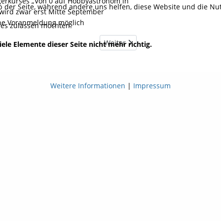
igerkurses „Von 0 auf Hobbyastronom in
eb der Seite, während andere uns helfen, diese Website und die Nu
wird zwar erst Mitte September
he Voranmeldung möglich
kies zulassen möchten.
Nächster Beitrag: Genehmigung
Weiter
ele Elemente dieser Seite nicht mehr richtig.
Weitere Informationen
|
Impressum